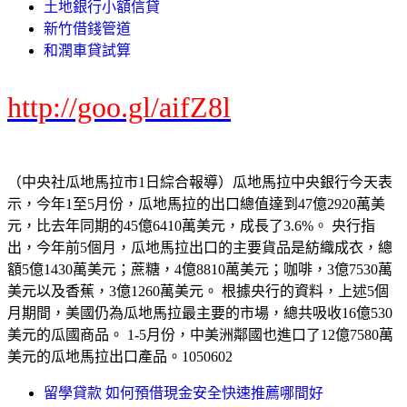
土地銀行小額信貸
新竹借錢管道
和潤車貸試算
http://goo.gl/aifZ8l
（中央社瓜地馬拉市1日綜合報導）瓜地馬拉中央銀行今天表
示，今年1至5月份，瓜地馬拉的出口總值達到47億2920萬美
元，比去年同期的45億6410萬美元，成長了3.6%。 央行指
出，今年前5個月，瓜地馬拉出口的主要貨品是紡織成衣，總
額5億1430萬美元；蔗糖，4億8810萬美元；咖啡，3億7530萬
美元以及香蕉，3億1260萬美元。 根據央行的資料，上述5個
月期間，美國仍為瓜地馬拉最主要的市場，總共吸收16億530
美元的瓜國商品。 1-5月份，中美洲鄰國也進口了12億7580萬
美元的瓜地馬拉出口產品。1050602
留學貸款 如何預借現金安全快速推薦哪間好