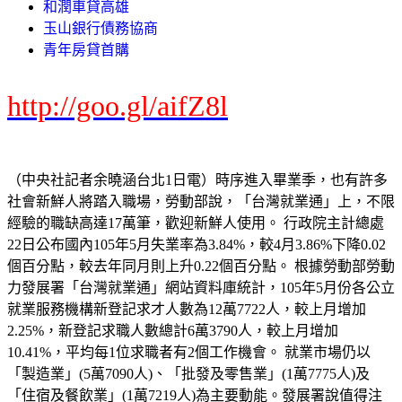
和潤車貸高雄
玉山銀行債務協商
青年房貸首購
http://goo.gl/aifZ8l
（中央社記者余曉涵台北1日電）時序進入畢業季，也有許多
社會新鮮人將踏入職場，勞動部說，「台灣就業通」上，不限
經驗的職缺高達17萬筆，歡迎新鮮人使用。 行政院主計總處
22日公布國內105年5月失業率為3.84%，較4月3.86%下降0.02
個百分點，較去年同月則上升0.22個百分點。 根據勞動部勞動
力發展署「台灣就業通」網站資料庫統計，105年5月份各公立
就業服務機構新登記求才人數為12萬7722人，較上月增加
2.25%，新登記求職人數總計6萬3790人，較上月增加
10.41%，平均每1位求職者有2個工作機會。 就業市場仍以
「製造業」(5萬7090人)、「批發及零售業」(1萬7775人)及
「住宿及餐飲業」(1萬7219人)為主要動能。發展署說值得注