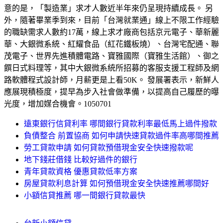
意的是，「製造業」求才人數近半年來仍呈現持續成長。 另
外，隨著畢業季到來，目前「台灣就業通」線上不限工作經驗
的職缺需求人數約17萬，線上求才廠商包括京元電子、華新麗
華、大銀微系統、紅耀食品（紅花鐵板燒）、台灣宅配通、聯
茂電子、世界先進積體電路、寶雅國際（寶雅生活館）、御之
饌日式料理等，其中大銀微系統所招募的客服支援工程師及網
路軟體程式設計師，月薪更是上看50K。 發展署表示，新鮮人
應展現積極度，提早為步入社會做準備，以提高自己履歷的曝
光度，增加媒合機會。1050701
遠東銀行信貸利率 哪間銀行貸款利率最低馬上過件撥款
負債整合 前置協商 如何申請快速貸款過件率高哪間推薦
勞工貸款申請 如何貸款預借現金安全快速撥款呢
地下錢莊借錢 比較好過件的銀行
青年貸款資格 優惠貸款低率方案
房屋貸款利息計算 如何預借現金安全快速推薦哪間好
小額信貸推薦 哪一間銀行貸款最快