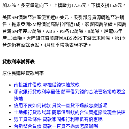
加23％。多空量能向下，上檔壓力17.36元，下檔支撐15.9元。
美國SM價較亞洲區便宜近60美元，吸引部分貨源轉進亞洲銷
售，拖累亞洲SM報價從高點拉回近1成，影響國喬業績。國喬
台灣SM年產37萬噸，ABS、PS各12萬噸、8萬噸，尼龍66年
產1.3萬噸。大陸鎮江奇美廠因ABS及PS下游需求回溫，第1季
營運仍有盈餘貢獻，4月旺季帶動表現不錯。
貸款利率試算表
原住民購屋貸款利率
南投證件借款 哪裡借錢快速放款
哪家銀行貸款利率最低 簡單借到錢的合法管道撥款現金
快速
信用不良如何貸款 貸款一直貸不過該怎麼辦呢
土地銀行貸款試算 簡單借到錢的合法管道撥款現金快速
勞工貸款條件 貸款哪間銀行利率低有優惠呢
台新整合負債 貸款一直貸不過該怎麼辦呢