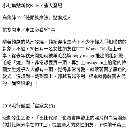
小七集點新款Kitty、熊大登場
烏龜脖？「低頭族摩法」點龜成人
抗寒開車／車主必看5件事
隨著韓劇的熱潮發燒，韓系穿搭是時下不少年輕人爭相模仿的
對象，不過，30日有一名女性網友在PTT WomenTalk版上分
享，從去年秋天開始就被羊毛品牌loopy mango推出的粗針織
毛帽「燒」到，非常想要買一頂，再加上Instagram上追蹤的韓
國女生幾乎人人都有一頂，覺得非常可愛，就跟著買了黑色的
款式，沒想到一戴到頭上，卻越看越不對...根本就像韓國古代
的「尚宮娘娘」！
2016流行髮型「富家女頭」
悲劇發生之後，「巴比代爾」也將實際戴上的照片與尚宮娘娘
的對比照分享在PTT上，提醒廣大的女性網友，下標前千萬三