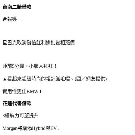
台南二胎借款
合報導
星巴克取消儲值紅利挨批變相漲價
睡前5分鐘、小腹人拜拜！
▲看起來超級時尚的粗針織毛帽。(圖／網友提供)
實用性更佳BMW I
花蓮代書借款
3續航力可望提升
Morgan將增添Hybrid與EV..