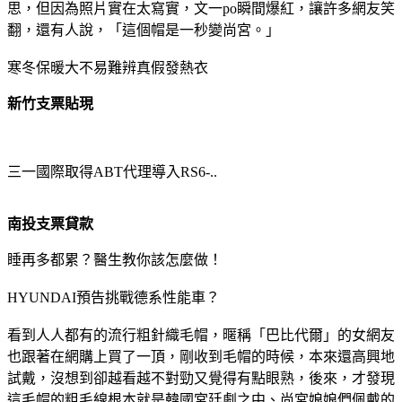
思，但因為照片實在太寫實，文一po瞬間爆紅，讓許多網友笑
翻，還有人說，「這個帽是一秒變尚宮。」
寒冬保暖大不易難辨真假發熱衣
新竹支票貼現
三一國際取得ABT代理導入RS6-..
南投支票貸款
睡再多都累？醫生教你該怎麼做！
HYUNDAI預告挑戰德系性能車？
看到人人都有的流行粗針織毛帽，暱稱「巴比代爾」的女網友
也跟著在網購上買了一頂，剛收到毛帽的時候，本來還高興地
試戴，沒想到卻越看越不對勁又覺得有點眼熟，後來，才發現
這毛帽的粗毛線根本就是韓國宮廷劇之中、尚宮娘娘們佩戴的